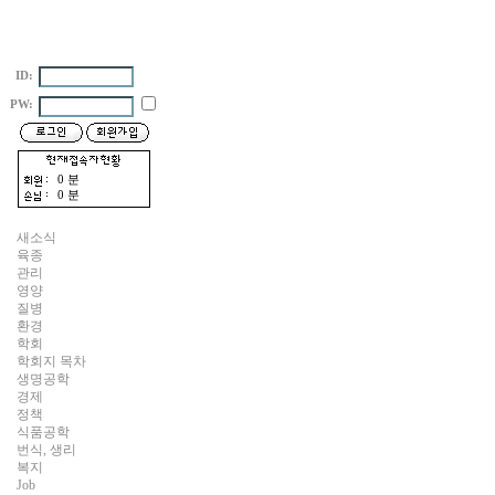
ID:
PW:
0 분
0 분
새소식
육종
관리
영양
질병
환경
학회
학회지 목차
생명공학
경제
정책
식품공학
번식, 생리
복지
Job